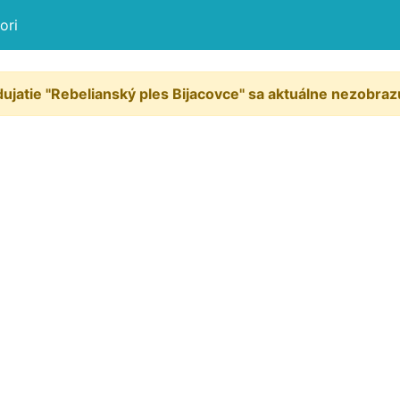
ori
ujatie "Rebelianský ples Bijacovce" sa aktuálne nezobraz