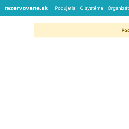
rezervovane.sk
Podujatia
O systéme
Organizát
Pod