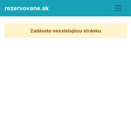
rezervovane.sk
Zadávate neexistujúcu stránku