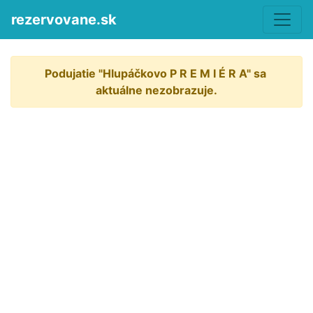
rezervovane.sk
Podujatie "Hlupáčkovo P R E M I É R A" sa 
aktuálne nezobrazuje.